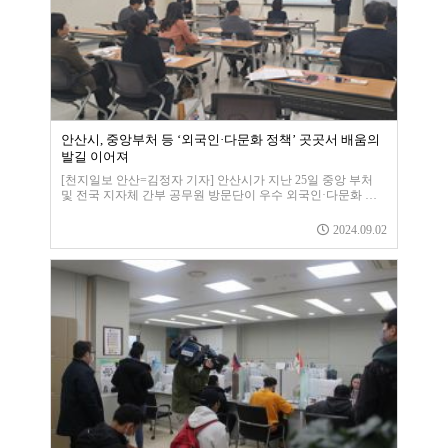
안산시, 중앙부처 등 ‘외국인·다문화 정책’ 곳곳서 배움의
발길 이어져
[천지일보 안산=김정자 기자] 안산시가 지난 25일 중앙 부처
및 전국 지자체 간부 공무원 방문단이 우수 외국인·다문화 정
책 현장 벤치마킹을 위해 안산시를 찾았다고 26일 밝혔다.이번
방문단은 정부 및 공공분야 고위관리자 대상 교육 과정인 2024
2024.09.02
년 제30기 세종국가전략연수과정 다문화