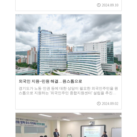
에 119 구급차가 머리를 심하게 다친 중국 국적의 환자 진모씨
2024.09.10
를 입원시켰다. 병원은 수차례 수술과 치료를 거듭한 가운데
생명을 살릴 수 있었으나 환자는 외상성 거미막하출혈로 의식
이 반 혼수상태이며 사지마비 관찰이라는 의사 소견이 나왔다.
이후 7개월 간 중환자실에서 치료와 요양을 받으며 지냈다. 그
러는 가운데 1억6천만 원이라는 큰 병원비가 나왔다. 뿐
외국인 지원~민원 해결…원스톱으로
경기도가 노동·인권 등에 대한 상담이 필요한 외국인주민을 원
스톱으로 지원하는 '외국인주민 종합지원센터' 설립을 추진한
다.27일 인천일보 취재를 종합하면 도는 올해 말 의정부에 있
는 경기북부상공회의소 2층에 '외국인주민 종합지원센터'를 설
2024.09.02
치할 계획이다.위치는 경기 남부보다 복지 인프라가