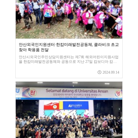
안산외국인지원센터·한캄미래발전공동체, 클라비크 초교
찾아 학용품 전달
안산시외국인주민상담지원센터는 제7회 해외어린이지원사업
을 한캄미래발전공동체와 공동으로 지난 27일 캄보디아 캄퐁
스페우도 시티에 있는 클라비크 초등학교에서 진행했다.이달
캄보디아는 비가 많이 내리는 우기로 도심에서 학교로 들어가
2024.09.14
는 길 곳곳이 많은 폭우로 유실돼 진입이 매우 어렵고 힘들었
다.습한 날씨와 소 때는 봉사단의 진행을 방해하는 큰 걸림돌
이 되기도 했다.이런 역경 속에서 비포장도로를 3시간 달려 클
라비크 초등학교 도착했다.클라비크 초등학교는 전교생이 100
여 명으로 교실 수는 3개밖에 되지 않았다.한 반에 다른 학년
학생들이 함께