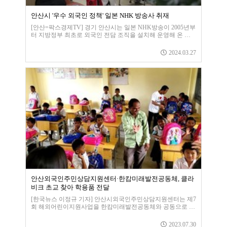
안산시 '우수 외국인 정책' 일본 NHK 방송사 취재
[안산=팍스경제TV] 경기 안산시는 일본 NHK방송이 2005년부
터 지방정부 최초로 외국인 전담 조직을 설치해 운영해 온 안
산시의 우수한 외국인 정책을 담기 위해 취재 방문했다고 오늘
(27일) 밝혔습니다.최근 국내·외의 공공기관, 언론, 대학, 민간
2024.03.27
단체 등 다양한 분야에서 외국인 지원 정책을 벤치마킹하거나
자문을 구하기 위해 줄을 잇고 있는 가운데 연간 약 500명 이상
이 안산시를 방문하고 있습니다.특히, 일본 NHK방송은 24일
과 26일 이틀간 외국인주민지원본부를 방문해 대한민국의 인
구감소 상황과 이에 따른 전국이 이
안산외국인주민상담지원센터·한캄미래발전공동체, 클라
비크 초교 찾아 학용품 전달
[한국뉴스 이정규 기자] 안산시외국인주민상담지원센터는 제7
회 해외어린이지원사업을 한캄미래발전공동체와 공동으로 지
난 27일 캄보디아 캄퐁스페우도 시티에 있는 클라비크 초등학
교에서 진행했다.이달 캄보디아는 비가 많이 내리는 우기로 도
2023.07.30